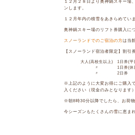
１２月２８日より奥神鍋スキー場
ンします。
１２月年内の積雪をあきらめてい
奥神鍋スキー場のリフト券購入に
スノーランドでのご宿泊の方
は当
【スノーランド宿泊者限定】割引
大人(高校生以上)
1日券(平
〃
1日券(休
〃
2日券
※上記のように大変お得にご購入
入ください（現金のみとなります
※朝8時30分以降でしたら、お荷
今シーズンもたくさんの雪に恵ま