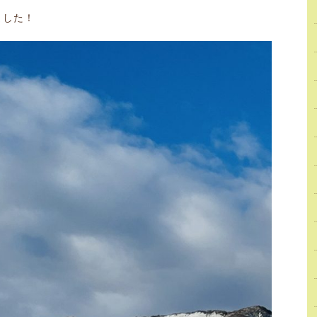
ました
！