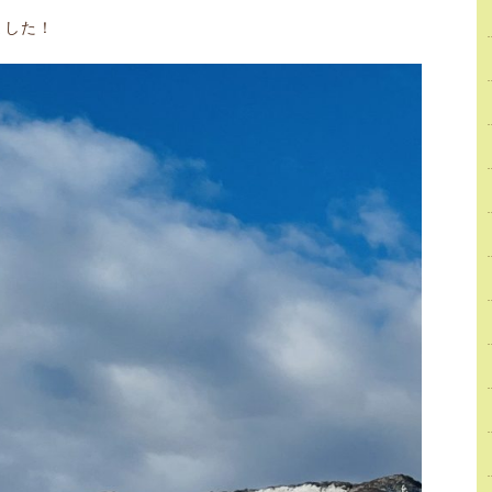
ました
！